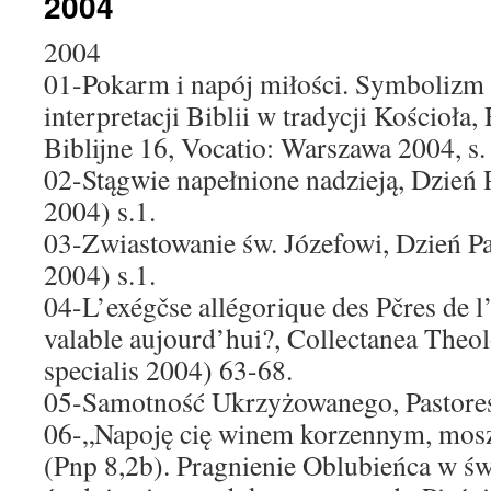
2004
2004
01-Pokarm i napój miłości. Symbolizm
interpretacji Biblii w tradycji Kościoła
Biblijne 16, Vocatio: Warszawa 2004, s.
02-Stągwie napełnione nadzieją, Dzień P
2004) s.1.
03-Zwiastowanie św. Józefowi, Dzień P
2004) s.1.
04-L’exégčse allégorique des Pčres de l’
valable aujourd’hui?, Collectanea Theol
specialis 2004) 63-68.
05-Samotność Ukrzyżowanego, Pastores
06-„Napoję cię winem korzennym, mos
(Pnp 8,2b). Pragnienie Oblubieńca w świ