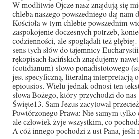
W modlitwie Ojcze nasz znajdują się m
chleba naszego powszedniego daj nam dz
Kościoła w tym chlebie powszednim wid
zaspokojenie doczesnych potrzeb, konie
codzienności, ale spoglądali też głębiej
sens tych słów do tajemnicy Eucharysti
rękopisach łacińskich znajdujemy nawe
(cotidianum) słowo ponadistotowego (su
jest specyficzną, literalną interpretacją
epiousios. Wielu jednak odnosi ten teks
słowa Bożego, który przychodzi do nas
Święte13. Sam Jezus zacytował przecież
Powtórzonego Prawa: Nie samym tylko 
ale człowiek żyje wszystkim, co pochodz
A cóż innego pochodzi z ust Pana, jeśli