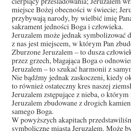
cierpiący prześladowania; Jeruzalem wra
miejsce Bożej obecności w świecie; Jer
przybywają narody, by wielbić imię Pana
sakrament jedności Boga i człowieka.
Jeruzalem może jednak symbolizować d
z nas jest miejscem, w którym Pan zbud
Zburzone Jeruzalem – to dusza człowie
przez grzech, błagająca Boga o odnowi
Jeruzalem – to szukać harmonii z samy
Nie bądźmy jednak zaskoczeni, kiedy ok
to również ostateczny kres naszej ziems
Jeruzalem zstępujące z nieba, o który
Jeruzalem zbudowane z drogich kamien
samego Boga.
W powyższych akapitach przedstawiliśm
symboliczne miasta Jeruzalem. Może być