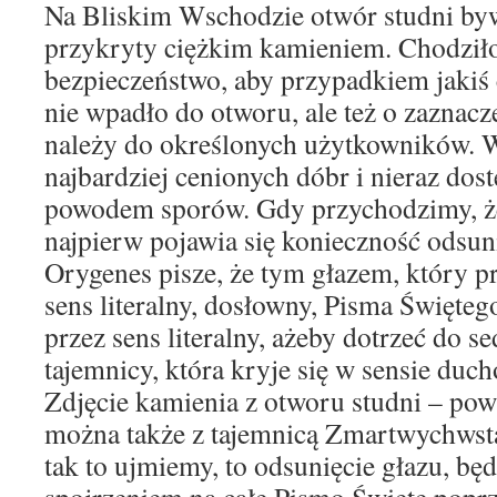
Na Bliskim Wschodzie otwór studni by
przykryty ciężkim kamieniem. Chodził
bezpieczeństwo, aby przypadkiem jakiś 
nie wpadło do otworu, ale też o zaznacz
należy do określonych użytkowników. 
najbardziej cenionych dóbr i nieraz dost
powodem sporów. Gdy przychodzimy, ż
najpierw pojawia się konieczność odsuni
Orygenes pisze, że tym głazem, który pr
sens literalny, dosłowny, Pisma Święteg
przez sens literalny, ażeby dotrzeć do se
tajemnicy, która kryje się w sensie du
Zdjęcie kamienia z otworu studni – pow
można także z tajemnicą Zmartwychwsta
tak to ujmiemy, to odsunięcie głazu, bę