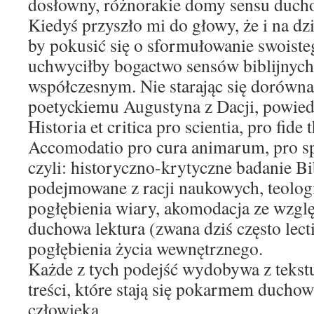
dosłowny, różnorakie domy sensu duch
Kiedyś przyszło mi do głowy, że i na dz
by pokusić się o sformułowanie swoist
uchwyciłby bogactwo sensów biblijnych
współczesnym. Nie starając się dorówn
poetyckiemu Augustyna z Dacji, powied
Historia et critica pro scientia, pro fide 
Accomodatio pro cura animarum, pro spir
czyli: historyczno-krytyczne badanie B
podejmowane z racji naukowych, teologia
pogłębienia wiary, akomodacja ze wzgl
duchowa lektura (zwana dziś często lecti
pogłębienia życia wewnętrznego.
Każde z tych podejść wydobywa z tekst
treści, które stają się pokarmem duch
człowieka.