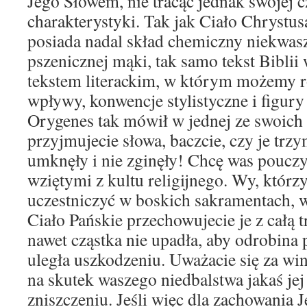
Jego Słowem, nie tracąc jednak swojej c
charakterystyki. Tak jak Ciało Chrystus
posiada nadal skład chemiczny niekwas
pszenicznej mąki, tak samo tekst Biblii 
tekstem literackim, w którym możemy r
wpływy, konwencje stylistyczne i figury 
Orygenes tak mówił w jednej ze swoich 
przyjmujecie słowa, baczcie, czy je trz
umknęły i nie zginęły! Chcę was poucz
wziętymi z kultu religijnego. Wy, którz
uczestniczyć w boskich sakramentach, w
Ciało Pańskie przechowujecie je z całą tr
nawet cząstka nie upadła, aby odrobina 
uległa uszkodzeniu. Uważacie się za winn
na skutek waszego niedbalstwa jakaś jej
zniszczeniu. Jeśli więc dla zachowania 