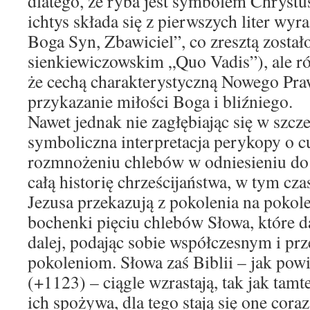
dlatego, że ryba jest symbolem Chrystu
ichtys składa się z pierwszych liter wyr
Boga Syn, Zbawiciel”, co zresztą zosta
sienkiewiczowskim „Quo Vadis”), ale r
że cechą charakterystyczną Nowego Pra
przykazanie miłości Boga i bliźniego.
Nawet jednak nie zagłębiając się w szcz
symboliczna interpretacja perykopy o
rozmnożeniu chlebów w odniesieniu do 
całą historię chrześcijaństwa, w tym cz
Jezusa przekazują z pokolenia na pokol
bochenki pięciu chlebów Słowa, które da
dalej, podając sobie współczesnym i pr
pokoleniom. Słowa zaś Biblii – jak pow
(+1123) – ciągle wzrastają, tak jak tamte
ich spożywa, dla tego stają się one cora