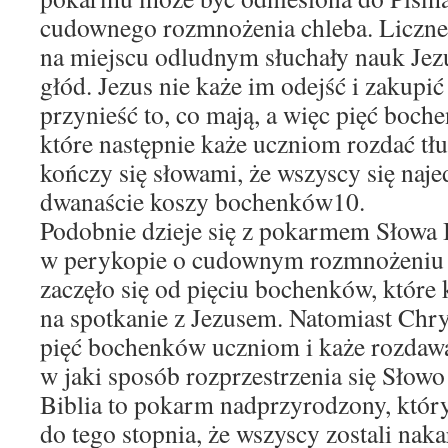
cudownego rozmnożenia chleba. Liczn
na miejscu odludnym słuchały nauk Jez
głód. Jezus nie każe im odejść i zakupić
przynieść to, co mają, a więc pięć boch
które następnie każe uczniom rozdać t
kończy się słowami, że wszyscy się najed
dwanaście koszy bochenków10.
Podobnie dzieje się z pokarmem Słowa
w perykopie o cudownym rozmnożeniu 
zaczęło się od pięciu bochenków, które
na spotkanie z Jezusem. Natomiast Chrys
pięć bochenków uczniom i każe rozdawa
w jaki sposób rozprzestrzenia się Słow
Biblia to pokarm nadprzyrodzony, któr
do tego stopnia, że wszyscy zostali naka