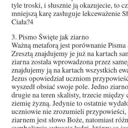
tyle troski, i słusznie ją okazujecie, to c
mniejszą karę zasługuje lekceważenie S
Ciała?4
3. Pismo Święte jak ziarno
Ważną metaforą jest porównanie Pisma 
Zresztą znajdujemy je już na kartach sa
ziarna została wprowadzona przez same
znajdujemy ją na kartach wszystkich ew
Jezus opowiedział uczniom przypowieść
wyszedł obsiać swoje pole. Jedno ziarno
drugie na teren skalisty, trzecie między 
ziemię żyzną. Jedynie to ostatnie wydał
uczniowie nie zrozumieli przypowieści, 
ziarnem jest słowo Boże, natomiast różn
symbolizują sytuacje ludzi, którzy są j