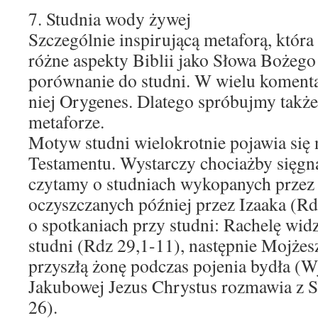
7. Studnia wody żywej
Szczególnie inspirującą metaforą, któr
różne aspekty Biblii jako Słowa Bożego 
porównanie do studni. W wielu koment
niej Orygenes. Dlatego spróbujmy także 
metaforze.
Motyw studni wielokrotnie pojawia się 
Testamentu. Wystarczy chociażby sięgn
czytamy o studniach wykopanych przez
oczyszczanych później przez Izaaka (R
o spotkaniach przy studni: Rachelę wid
studni (Rdz 29,1-11), następnie Mojżes
przyszłą żonę podczas pojenia bydła (Wj
Jakubowej Jezus Chrystus rozmawia z S
26).