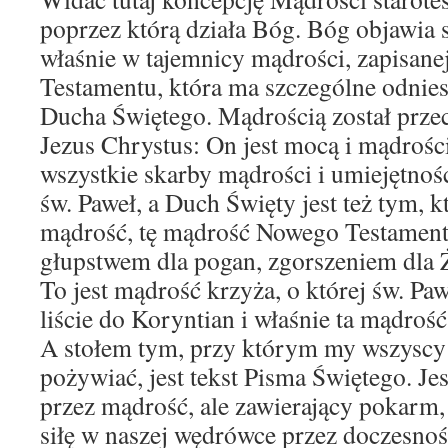
poprzez którą działa Bóg. Bóg objawia 
właśnie w tajemnicy mądrości, zapisane
Testamentu, która ma szczególne odnies
Ducha Świętego. Mądrością został prze
Jezus Chrystus: On jest mocą i mądrośc
wszystkie skarby mądrości i umiejętnośc
św. Paweł, a Duch Święty jest też tym, 
mądrość, tę mądrość Nowego Testamentu
głupstwem dla pogan, zgorszeniem dla 
To jest mądrość krzyża, o której św. P
liście do Koryntian i właśnie ta mądrość 
A stołem tym, przy którym my wszysc
pożywiać, jest tekst Pisma Świętego. Jes
przez mądrość, ale zawierający pokarm
siłę w naszej wędrówce przez doczesnoś