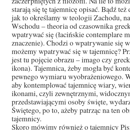
zaczerpniętych z filozofii. Na ile to moż
starają się tę tajemnicę opisać. Bądź też
jak to określamy w teologii Zachodu, na
Wschodu – theoria od czasownika greck
wpatrywać się (łacińskie contemplare m
znaczenie). Chodzi o wpatrywanie się w
możemy wpatrywać się w tajemnicę? Pr
jest tu pojęcie obrazu – imago czy greck
ikona). Tajemnica, żeby mogła być kon
pewnego wymiaru wyobrażeniowego. W 
aby kontemplować tajemnicę wiary, wier
ikonami, czyli zewnętrznymi, widoczn
przedstawiającymi osoby święte, wydar
Świętego, po to, ażeby patrząc na ten o
tajemnicy.
Skoro mówimy również o tajemnicy Pis