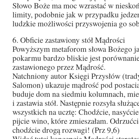
Słowo Boże ma moc wzrastać w nieskoń
limity, podobnie jak w przypadku jedzen
ludzkie możliwości przyswojenia go sob
6. Obficie zastawiony stół Mądrości
Powyższym metaforom słowa Bożego j
pokarmu bardzo bliskie jest porównanie
zastawionego przez Mądrość.
Natchniony autor Księgi Przysłów (trad
Salomon) ukazuje mądrość pod postacią 
buduje dom na siedmiu kolumnach, mie
i zastawia stół. Następnie rozsyła służąc
wszystkich na ucztę: Chodźcie, nasyćci
pijcie wino, które zmieszałam. Odrzućcie
chodźcie drogą rozwagi! (Prz 9,6)
Widać tutaj koncepcję Mądrości starotes