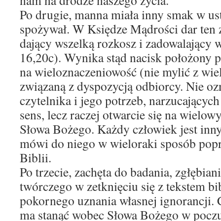
nam na drodze naszego życia.
Po drugie, manna miała inny smak w ust
spożywał. W Księdze Mądrości dar ten z
dający wszelką rozkosz i zadowalający
16,20c). Wynika stąd nacisk położony p
na wieloznaczeniowość (nie mylić z wiel
związaną z dyspozycją odbiorcy. Nie ozn
czytelnika i jego potrzeb, narzucających
sens, lecz raczej otwarcie się na wielo
Słowa Bożego. Każdy człowiek jest inny
mówi do niego w wieloraki sposób pop
Biblii.
Po trzecie, zachęta do badania, zgłębian
twórczego w zetknięciu się z tekstem bi
pokornego uznania własnej ignorancji. 
ma stanąć wobec Słowa Bożego w poczu