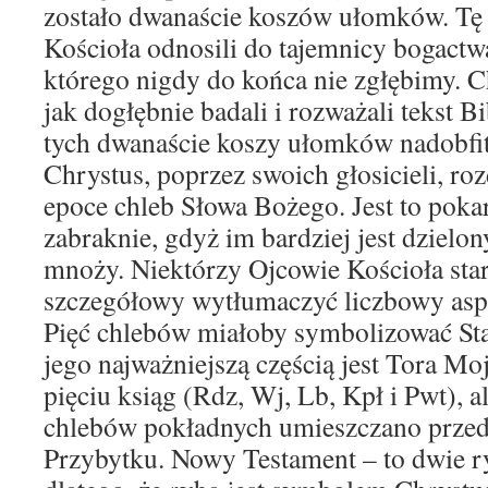
zostało dwanaście koszów ułomków. Tę 
Kościoła odnosili do tajemnicy bogactw
którego nigdy do końca nie zgłębimy.
jak dogłębnie badali i rozważali tekst B
tych dwanaście koszy ułomków nadobfit
Chrystus, poprzez swoich głosicieli, ro
epoce chleb Słowa Bożego. Jest to poka
zabraknie, gdyż im bardziej jest dzielon
mnoży. Niektórzy Ojcowie Kościoła star
szczegółowy wytłumaczyć liczbowy aspekt
Pięć chlebów miałoby symbolizować St
jego najważniejszą częścią jest Tora Moj
pięciu ksiąg (Rdz, Wj, Lb, Kpł i Pwt), al
chlebów pokładnych umieszczano przed
Przybytku. Nowy Testament – to dwie r