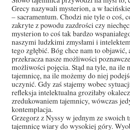
Grecy nazywali mysterion, a w łacińskiej 
– sacramentum. Chodzi nie tyle o coś, c
zakryte z powodu zazdrości czy niechęc
mysterion to coś tak bardzo wspaniałego
naszymi ludzkimi zmysłami i intelektem
tego zgłębić. Bóg chce nam to objawić, 
przekracza nasze możliwości poznawcze
możliwości pojęcia. Stąd na tyle, na i
tajemnicę, na ile możemy do niej podej
uczynić. Gdy zaś stajemy wobec sytuacji
refleksja intelektualna groziłaby okale
zredukowaniem tajemnicy, wówczas jedyn
kontemplacja.
Grzegorz z Nyssy w jednym ze swoich 
tajemnicę wiary do wysokiej góry. Wyo