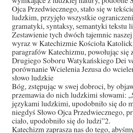
wynikające z ludzkiej natury, podobne 
Ojca Przedwiecznego, stało się w tekści
ludzkim, przyjęło wszystkie ograniczen
gramatyki, syntaksy, semantyki tekstu li
Zestawienie tych dwóch tajemnic naszej
wyraz w Katechizmie Kościoła Katolick
paragrafów Katechizmu, powołując się z
Drugiego Soboru Watykańskiego Dei v
porównanie Wcielenia Jezusa do wciel
słowo ludzkie
Bóg, zstępując w swej dobroci, by objaw
przemawia do nich ludzkimi słowami: 
językami ludzkimi, upodobniło się do m
niegdyś Słowo Ojca Przedwiecznego, pr
ciało, upodobniło się do ludzi”2.
Katechizm zaprasza nas do tego, abyśmy