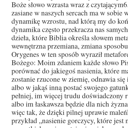
Boże słowo wzrasta wraz z czytającym6. 
zasiane w naszych sercach ma w sobie 
dynamikę wzrostu, nad którą my do koń
dynamika często przekracza nas samych
dzieła, które Biblia określa słowem meta
wewnętrzna przemiana, zmiana sposobu
Orygenes w ten sposób wyraził metaforę
Bożego: Moim zdaniem każde słowo P
porównać do jakiegoś nasienia, które ma
zostanie rzucone w ziemię, odnawia się 
albo w jakąś inną postać swojego gatunk
pełniej, im więcej trudu doświadczony 
albo im łaskawsza będzie dla nich żyzna 
więc tak, że dzięki pilnej uprawie maleń
przykład „nasienie gorczycy, które jest 