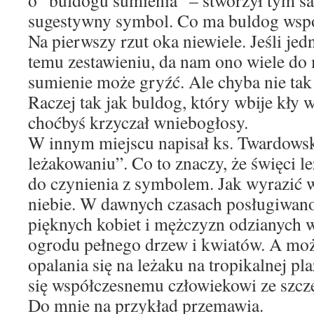
o ”buldogu sumienia” – stworzył tym 
sugestywny symbol. Co ma buldog wsp
Na pierwszy rzut oka niewiele. Jeśli je
temu zestawieniu, da nam ono wiele do
sumienie może gryźć. Ale chyba nie tak j
Raczej tak jak buldog, który wbije kły w
choćbyś krzyczał wniebogłosy.
W innym miejscu napisał ks. Twardowsk
leżakowaniu”. Co to znaczy, że święci
do czynienia z symbolem. Jak wyrazić 
niebie. W dawnych czasach posługiwan
pięknych kobiet i mężczyzn odzianych w
ogrodu pełnego drzew i kwiatów. A moż
opalania się na leżaku na tropikalnej pl
się współczesnemu człowiekowi ze szczę
Do mnie na przykład przemawia.