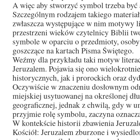
A więc aby stworzyć symbol trzeba być a
Szczególnym rodzajem takiego materiału j
zwłaszcza występujące w nim motywy li
przestrzeni wieków czytelnicy Biblii tw
symbole w oparciu o przedmioty, osoby
goszczące na kartach Pisma Świętego.
Weźmy dla przykładu taki motyw literac
Jeruzalem. Pojawia się ono wielokrotni
historycznych, jak i prorockich oraz dy
Oczywiście w znaczeniu dosłownym odno
miejskiej usytuowanej na określonej dłu
geograficznej, jednak z chwilą, gdy w u
przyjmie rolę symbolu, zaczyna oznacza
W kontekście historii zbawienia Jeruz
Kościół: Jeruzalem zburzone i wysiedlo