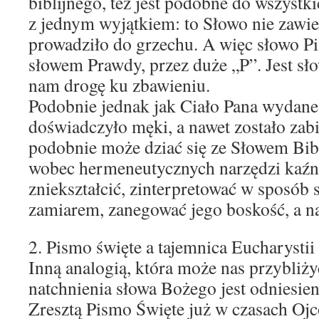
biblijnego, też jest podobne do wszystki
z jednym wyjątkiem: to Słowo nie zawier
prowadziło do grzechu. A więc słowo Pi
słowem Prawdy, przez duże „P”. Jest sł
nam drogę ku zbawieniu.
Podobnie jednak jak Ciało Pana wydane
doświadczyło męki, a nawet zostało zabi
podobnie może dziać się ze Słowem Bibl
wobec hermeneutycznych narzędzi kaźn
zniekształcić, zinterpretować w sposób 
zamiarem, zanegować jego boskość, a na
2. Pismo święte a tajemnica Eucharystii
Inną analogią, która może nas przybliży
natchnienia słowa Bożego jest odniesien
Zresztą Pismo Święte już w czasach Oj