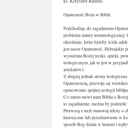
ks. Krzysztof Bardski
Opatrzność Boża w Biblii
Podchodząc do zagadnienia Opatrzn
problemu natury terminologicznej. 
określenie, które byłoby ściśle ade
jest nasze Opatrzność. Hebrajskie 
wyrażenia Bożej troski, opieki, pro
teologicznym, jak to jest w przypa
artykułów1.
Z drugiej jednak strony teologiczn
Opatrznością, przewija się wielokro
opracowanie spójnej teologii biblij
Co zatem mówi nam Biblia o Bożej O
to zagadnienie, można by podzielić 
Pierwszą z nich stanowią teksty o 
historyczne lub przedstawione w ks
sposób Bóg działa w historii i wpły