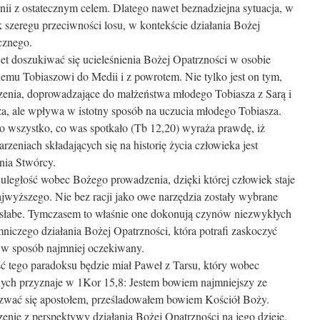
i z ostatecznym celem. Dlatego nawet beznadziejna sytuacja, w
szeregu przeciwności losu, w kontekście działania Bożej
cznego.
 doszukiwać się ucieleśnienia Bożej Opatrzności w osobie
emu Tobiaszowi do Medii i z powrotem. Nie tylko jest on tym,
zenia, doprowadzające do małżeństwa młodego Tobiasza z Sarą i
za, ale wpływa w istotny sposób na uczucia młodego Tobiasza.
o wszystko, co was spotkało (Tb 12,20) wyraża prawdę, iż
zeniach składających się na historię życia człowieka jest
nia Stwórcy.
 uległość wobec Bożego prowadzenia, dzięki której człowiek staje
jwyższego. Nie bez racji jako owe narzędzia zostały wybrane
ty słabe. Tymczasem to właśnie one dokonują czynów niezwykłych
emniczego działania Bożej Opatrzności, która potrafi zaskoczyć
 w sposób najmniej oczekiwany.
ego paradoksu będzie miał Paweł z Tarsu, który wobec
ych przyznaje w 1Kor 15,8: Jestem bowiem najmniejszy ze
 zwać się apostołem, prześladowałem bowiem Kościół Boży.
zenie z perspektywy działania Bożej Opatrzności na jego dzieje.