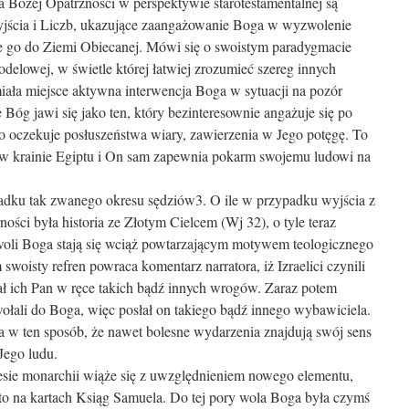
 Bożej Opatrzności w perspektywie starotestamentalnej są
jścia i Liczb, ukazujące zaangażowanie Boga w wyzwolenie
go do Ziemi Obiecanej. Mówi się o swoistym paradygmacie
odelowej, w świetle której łatwiej zrozumieć szereg innych
iała miejsce aktywna interwencja Boga w sytuacji na pozór
Bóg jawi się jako ten, który bezinteresownie angażuje się po
o oczekuje posłuszeństwa wiary, zawierzenia w Jego potęgę. To
 krainie Egiptu i On sam zapewnia pokarm swojemu ludowi na
padku tak zwanego okresu sędziów3. O ile w przypadku wyjścia z
ci była historia ze Złotym Cielcem (Wj 32), o tyle teraz
woli Boga stają się wciąż powtarzającym motywem teologicznego
woisty refren powraca komentarz narratora, iż Izraelici czynili
ał ich Pan w ręce takich bądź innych wrogów. Zaraz potem
i wołali do Boga, więc posłał on takiego bądź innego wybawiciela.
ela w ten sposób, że nawet bolesne wydarzenia znajdują swój sens
Jego ludu.
esie monarchii wiąże się z uwzględnieniem nowego elementu,
to na kartach Ksiąg Samuela. Do tej pory wola Boga była czymś