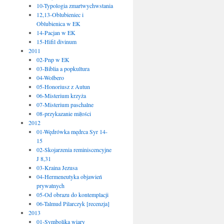
10-Typologia zmartwychwstania
12,13-Oblubieniec i
Oblubienica w EK
14-Pacjan w EK
15-Hifil divinum
2011
02-Pnp w EK
03-Biblia a popkultura
04-Wolbero
05-Honoriusz z Autun
06-Misterium krzyża
07-Misterium paschalne
08-przykazanie miłości
2012
01-Wędrówka mędrca Syr 14-
15
02-Skojarzenia reminiscencyjne
J 8,31
03-Kraina Jezusa
04-Hermeneutyka objawień
prywatnych
05-Od obrazu do kontemplacji
06-Talmud Pilarczyk [recenzja]
2013
01-Symbolika wiary