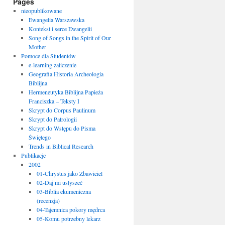
Pages
nieopublikowane
Ewangelia Warszawska
Kontekst i serce Ewangelii
Song of Songs in the Spirit of Our
Mother
Pomoce dla Studentów
e-learning zaliczenie
Geografia Historia Archeologia
Biblijna
Hermeneutyka Biblijna Papieża
Franciszka – Teksty I
Skrypt do Corpus Paulinum
Skrypt do Patrologii
Skrypt do Wstępu do Pisma
Świętego
Trends in Biblical Research
Publikacje
2002
01-Chrystus jako Zbawiciel
02-Daj mi usłyszeć
03-Biblia ekumeniczna
(recenzja)
04-Tajemnica pokory mędrca
05-Komu potrzebny lekarz