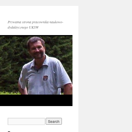
Prywatna strona pracownika naukowo-
dydaktycznego UKSW