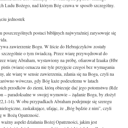
jach Ludu Bożego, nad którym Bóg czuwa w sposób szczególny.
yciu jednostek
u poszczególnych postaci biblijnych najwyraźniej zarysowuje się
ida.
ywa zawierzenie Bogu. W liście do Hebrajczyków zostały
szczególnie o tym świadczą. Przez wiarę przywędrował do
rzez wiarę Abraham, wystawiony na próbę, ofiarował Izaaka (Hbr
 pistis (wiara) oznacza nie tyle przyjęcie czegoś bez wymagania
y, ale wiarę w sensie zawierzenia, zdania się na Boga, czyli na
e zarówno wówczas, gdy Bóg każe podeszłemu w latach
ich przodków do ziemi, którą obiecuje dać jego potomstwu (Rdz
 on – paradoksalne w swojej wymowie – żądanie Boga, by złożył
 22,1-14). W obu przypadkach Abraham podejmuje się szeregu
ielogiczne, zaskakujące, ufając, że „Bóg będzie z nim”, czyli
ę w Bożą Opatrzność.
 ważny aspekt działania Bożej Opatrzności, jakim jest