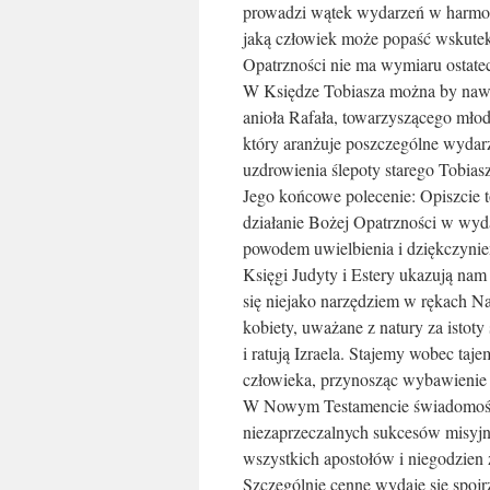
prowadzi wątek wydarzeń w harmoni
jaką człowiek może popaść wskutek 
Opatrzności nie ma wymiaru ostate
W Księdze Tobiasza można by nawet
anioła Rafała, towarzyszącego młod
który aranżuje poszczególne wydar
uzdrowienia ślepoty starego Tobias
Jego końcowe polecenie: Opiszcie t
działanie Bożej Opatrzności w wydar
powodem uwielbienia i dziękczynie
Księgi Judyty i Estery ukazują nam
się niejako narzędziem w rękach Na
kobiety, uważane z natury za isto
i ratują Izraela. Stajemy wobec taj
człowieka, przynosząc wybawienie
W Nowym Testamencie świadomość t
niezaprzeczalnych sukcesów misyjn
wszystkich apostołów i niegodzien
Szczególnie cenne wydaje się spojr