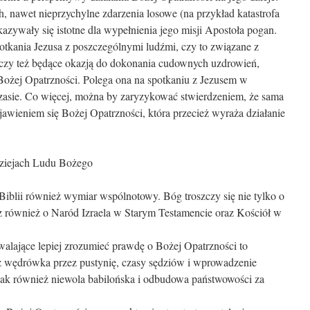
, nawet nieprzychylne zdarzenia losowe (na przykład katastrofa
azywały się istotne dla wypełnienia jego misji Apostoła pogan.
tkania Jezusa z poszczególnymi ludźmi, czy to związane z
czy też będące okazją do dokonania cudownych uzdrowień,
Bożej Opatrzności. Polega ona na spotkaniu z Jezusem w
zasie. Co więcej, można by zaryzykować stwierdzeniem, że sama
jawieniem się Bożej Opatrzności, która przecież wyraża działanie
dziejach Ludu Bożego
iblii również wymiar wspólnotowy. Bóg troszczy się nie tylko o
cz również o Naród Izraela w Starym Testamencie oraz Kościół w
alające lepiej zrozumieć prawdę o Bożej Opatrzności to
az wędrówka przez pustynię, czasy sędziów i wprowadzenie
 jak również niewola babilońska i odbudowa państwowości za