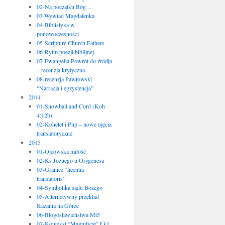
02-Na początku Bóg…
03-Wywiad Magdalenka
04-Biblistyka w
ponowoczesności
05-Scripture Church Fathers
06-Rytm poezji biblijnej
07-Ewangelia Powrót do źródła
– recenzja krytyczna
08-recenzja Pawłowski
“Narracja i egzystencja”
2014
01-Snowball and Cord (Koh
4:12b)
02-Kohelet i Pnp – nowe ujęcia
translatoryczne
2015
01-Ojcowska miłość
02-Ks Jozuego u Orygenesa
03-Granice “licentia
translatoris”
04-Symbolika sądu Bożego
05-Alternetywny przekład
Kazania na Górze
06-Błogosławieństwa Mt5
07-Kontekst “Magnificat” Łk1