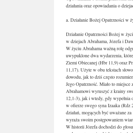
działania oraz opowiadania o dzie
a. Działanie Bożej Opatrzności w ż
Działanie Opatrzności Bożej w życi
w dziejach Abrahama, Józefa i Daw
W życiu Abrahama ważną rolę odgr
uwypuklone dwa wydarzenia, które 
Ziemi Obiecanej (Hbr 11,9) oraz P
11,17). Użyte w obu tekstach słowo
dowodu, jak to dziś często rozumiem
Jego Opatrzność. Miało to miejsc
Abrahamowi wyruszyć z krainy swo
12,1-3), jak i wtedy, gdy wypełnia
w ofierze swego syna Izaaka (Rdz
działań, mogących być uważane za n
wyraża swoim postępowaniem wiar
W historii Józefa dochodzi do głosu