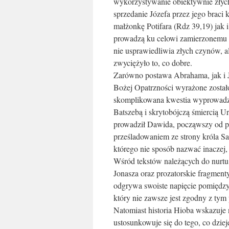
wykorzystywanie obiektywnie złych
sprzedanie Józefa przez jego braci
małżonkę Potifara (Rdz 39,19) jak i
prowadzą ku celowi zamierzonemu p
nie usprawiedliwia złych czynów, a
zwyciężyło to, co dobre.
Zarówno postawa Abrahama, jak i J
Bożej Opatrzności wyrażone został
skomplikowana kwestia wyprowadzen
Batszebą i skrytobójczą śmiercią U
prowadził Dawida, począwszy od po
prześladowaniem ze strony króla S
którego nie sposób nazwać inaczej, 
Wśród tekstów należących do nurtu
Jonasza oraz prozatorskie fragment
odgrywa swoiste napięcie pomięd
który nie zawsze jest zgodny z tym
Natomiast historia Hioba wskazuje
ustosunkowuje się do tego, co dzi