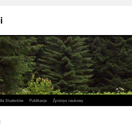
i
la Studentów
Publikacje
Życiorys naukowy
i