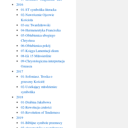
2016
01-ST symbolika literacka
02-Nawrócenie Ojcowie
Kościoła
03-rec Twardziłowski
04-Hermeneutyka Franciszka
05-Oblubienica ubogiego
Chrystusa
06-Oblubienica pokój
07-Księga Lamentacji ekum
08-Łk 15 Miłosierdzie
09-Chrystologiczna interpretacja
Ozeasza
2017
01-Sofoniasz. Troska o
grzeszny Kościół
02-Uciekający młodzieniec
symbolika
2018
01-Drabina Jakubowa
02-Rewolucja czułości
03-Revolution of Tenderness
2019
01-Biblijne symbole przemocy
02-alegorystyka a współczesna