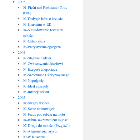
2003
01-Pieśń nad Pieśniami (Tow.
Bibl.)
02-Tradycje hebr. o Jezusie
03-Hieronim w EK
04-Naśladowanie Jezusa w
miłości
05-Chleb życia
06-Patrystyczna egzegeza
2004
02-Stągwie nadziei
03-Zwiastowanie Józefowi
04-Exegese allegorique
05-Samotność Ukrzyżowanego
06-Napoję cię
07-Ideał egzegety
08-Intencja tekstu
2005
01-Święty wicher
02-Serce niemowlęcia
03-Jezus potrzebuje namiotu
04-Biblia sakramentem miłości
07-Droga do miłości (Przyjaźń)
08-Alegorie eucharystii
09-W Kościele