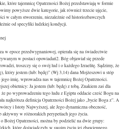
kie, które tajemnicę Opatrzności Bożej przedstawiają w formie
wimy powyższe dwie kategorie, jak również trzecie ujęcie,
ści w całym stworzeniu, niezależnie od historiozbawczych
leżnie od specyfiki ludzkiej kondycji.
jnej
cza w epoce przedwygnaniowej, opierała się na świadectwie
kazywanym w postaci opowiadań2. Bóg objawiał się przede
owadzi, troszczy się o swój lud i o każdego Izraelitę. Sądzimy, że
), który jestem (lub: będę)” (Wj 3,14) dana Mojżeszowi u stóp
o jego imię, wprowadza nas w tajemnicę Bożej Opatrzności.
zej obietnicy: Ja jestem (lub: będę) z tobą. Znakiem zaś dla
to, że po wyprowadzeniu tego ludu z Egiptu oddacie cześć Bogu na
tała najkrótsza definicja Opatrzności Bożej jako „bycie Boga z”. A
Stwórcy i Istoty Najwyższej, ale Jego dynamiczna obecność,
 aktywny w różnorakich perypetiach jego życia.
e o Bożej Opatrzności, można by podzielić na dwie grupy:
dzkich, które doświadczyły w swoim życiu jej zbawiennego