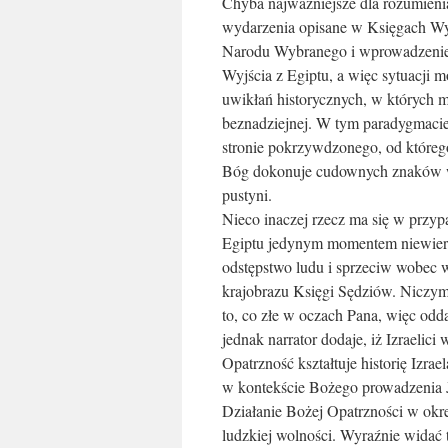
Chyba najważniejsze dla rozumienia
wydarzenia opisane w Księgach Wy
Narodu Wybranego i wprowadzenie 
Wyjścia z Egiptu, a więc sytuacji m
uwikłań historycznych, w których m
beznadziejnej. W tym paradygmacie 
stronie pokrzywdzonego, od któreg
Bóg dokonuje cudownych znaków w
pustyni.
Nieco inaczej rzecz ma się w przy
Egiptu jedynym momentem niewiernoś
odstępstwo ludu i sprzeciw wobec 
krajobrazu Księgi Sędziów. Niczym s
to, co złe w oczach Pana, więc odd
jednak narrator dodaje, iż Izraelic
Opatrzność kształtuje historię Izra
w kontekście Bożego prowadzenia 
Działanie Bożej Opatrzności w okr
ludzkiej wolności. Wyraźnie widać 