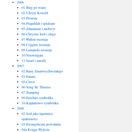
2006
01-Bieg po wiarę
02-Ukryty Kościół
03-Pronoia
04-Pequddah i episkope
05-Zdumienie i zachwyt
06-Chrystus król i sługa
07-Walton recenzja
08-Coggins recenzja
09-Lemański recenzja
10-Neowulgata
11-Izrael i narody
2007
02-Rany Zmartwychwstałego
03-Emaus
05-Clavis
06-Song M. Theresa
07-Tramping
09-Ezechiel symbolika
10-Kapłaństwo symbolika
2008
02-Sod jako tajemnica
opatrzności
03-Ewangeliczne powołania
04a-Księga Wyjścia