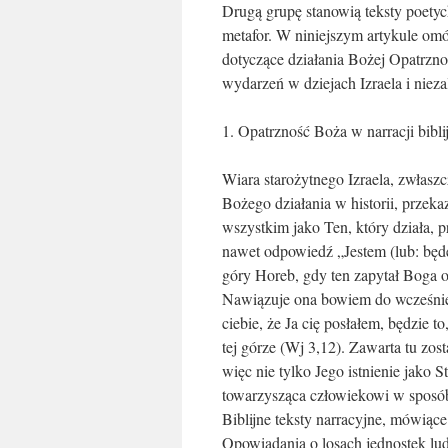
Drugą grupę stanowią teksty poetyc
metafor. W niniejszym artykule omó
dotyczące działania Bożej Opatrzno
wydarzeń w dziejach Izraela i nieza
1. Opatrzność Boża w narracji bibli
Wiara starożytnego Izraela, zwłasz
Bożego działania w historii, prze
wszystkim jako Ten, który działa, pr
nawet odpowiedź „Jestem (lub: będę
góry Horeb, gdy ten zapytał Boga 
Nawiązuje ona bowiem do wcześniejs
ciebie, że Ja cię posłałem, będzie 
tej górze (Wj 3,12). Zawarta tu zos
więc nie tylko Jego istnienie jako 
towarzysząca człowiekowi w sposób
Biblijne teksty narracyjne, mówiąc
Opowiadania o losach jednostek lu