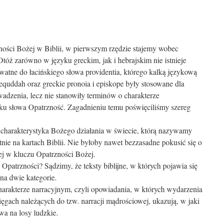
ości Bożej w Biblii, w pierwszym rzędzie stajemy wobec
Otóż zarówno w języku greckim, jak i hebrajskim nie istnieje
kwatne do łacińskiego słowa providentia, którego kalką językową
pequddah oraz greckie pronoia i episkope były stosowane dla
wadzenia, lecz nie stanowiły terminów o charakterze
dku słowa Opatrzność. Zagadnieniu temu poświęciliśmy szereg
a charakterystyka Bożego działania w świecie, którą nazywamy
tnie na kartach Biblii. Nie byłoby nawet bezzasadne pokusić się o
nej w kluczu Opatrzności Bożej.
patrzności? Sądzimy, że teksty biblijne, w których pojawia się
na dwie kategorie.
charakterze narracyjnym, czyli opowiadania, w których wydarzenia
ięgach należących do tzw. narracji mądrościowej, ukazują, w jaki
wa na losy ludzkie.