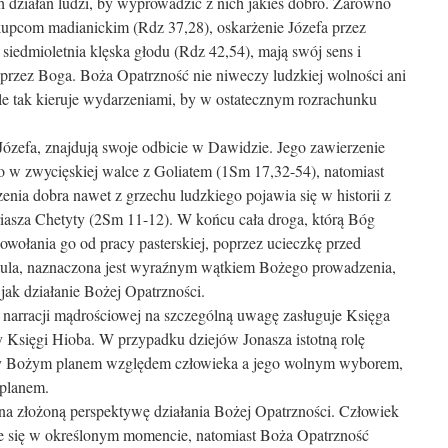
 działań ludzi, by wyprowadzić z nich jakieś dobro. Zarówno
 kupcom madianickim (Rdz 37,28), oskarżenie Józefa przez
 siedmioletnia klęska głodu (Rdz 42,54), mają swój sens i
rzez Boga. Boża Opatrzność nie niweczy ludzkiej wolności ani
le tak kieruje wydarzeniami, by w ostatecznym rozrachunku
ózefa, znajdują swoje odbicie w Dawidzie. Jego zawierzenie
o w zwycięskiej walce z Goliatem (1Sm 17,32-54), natomiast
ia dobra nawet z grzechu ludzkiego pojawia się w historii z
riasza Chetyty (2Sm 11-12). W końcu cała droga, którą Bóg
wołania go od pracy pasterskiej, poprzez ucieczkę przed
aula, naznaczona jest wyraźnym wątkiem Bożego prowadzenia,
jak działanie Bożej Opatrzności.
 narracji mądrościowej na szczególną uwagę zasługuje Księga
y Księgi Hioba. W przypadku dziejów Jonasza istotną rolę
zy Bożym planem względem człowieka a jego wolnym wyborem,
 planem.
 na złożoną perspektywę działania Bożej Opatrzności. Człowiek
eje się w określonym momencie, natomiast Boża Opatrzność