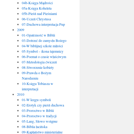
04b-Księga Mądrości
05a-Księga Koheleta
05b-Pieśń nad Pieśniami
06-Uczeń Chrystusa
07-Duchowa interpretacja Pnp
2009
01-Opatrzność w Biblii
03-Dotrzeć do zamysłu Bożego
04-W biblijnej szkole miłości
05-Symbol – ikona tajemnicy
06-Poemat o czasie właściwym
07-Metodologia ćwiczeń
08-Stworzenie kobiety
09-Prawda o Bożym
Narodzeniu
10-Księga Tobiasza w
interpretacji
2010
01-W kręgu symboli
02-Erotyk czy pieśń duchowa
03-Proroctwo w Biblii
04-Proroctwo w tradycji
05-Lang, Słowo wstępne
08-Biblia łacińska
09-Kapłaństwo ministerialne